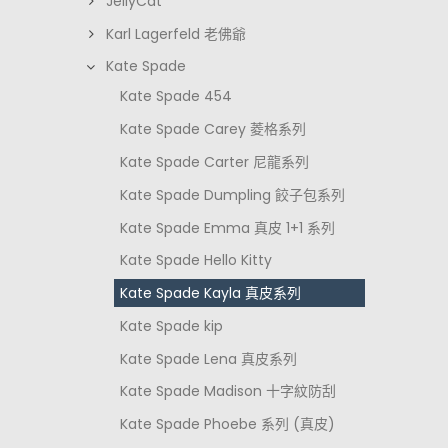
JellyCat
Karl Lagerfeld 老佛爺
Kate Spade
Kate Spade 454
Kate Spade Carey 菱格系列
Kate Spade Carter 尼龍系列
Kate Spade Dumpling 餃子包系列
Kate Spade Emma 真皮 1+1 系列
Kate Spade Hello Kitty
Kate Spade Kayla 真皮系列
Kate Spade kip
Kate Spade Lena 真皮系列
Kate Spade Madison 十字紋防刮
Kate Spade Phoebe 系列 (真皮)