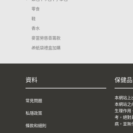
零食
鞋
香水
麥當勞慈善籌款
🎁紙袋禮盒加購
資料
保健品
本網站上
常見問題
本網站之
生理作用
私隱政策
考，絕對
病，並無
條款和細則