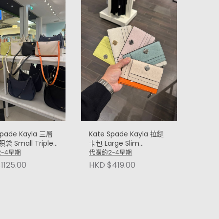
Spade Kayla 三層
Kate Spade Kayla 拉鏈
 Small Triple
卡包 Large Slim
artment
Cardholder
-4星期
代購約2-4星期
body
1125.00
HKD $419.00