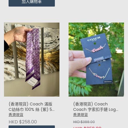
加入購物車
(香港現貨) Coach 滿版
(香港現貨) Coach
C幼絲巾 100% 絲 (紫) 5
Coach 字索扣手鏈 Logo
X 127cm
Script Slider Bracelet
香港現貨
香港現貨
HKD $258.00
HKD $388.00