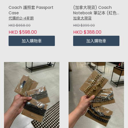
Coach 護照套 Passport
(加拿大現貨) Coach
Case
Notebook 筆記本 (紅色
Monogram)
代購約2-4星期
加拿大現貨
HKD $658.00
HKD $399.00
HKD $598.00
HKD $388.00
加入購物車
加入購物車