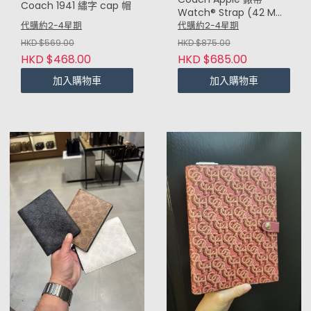
Coach 1941 繡字 cap 帽
Watch® Strap (42 Mm
And 44 Mm) 滿版黑
代購約2-4星期
代購約2-4星期
Black Logo
HKD $569.00
HKD $875.00
HKD $468.00
HKD $685.00
加入購物車
加入購物車