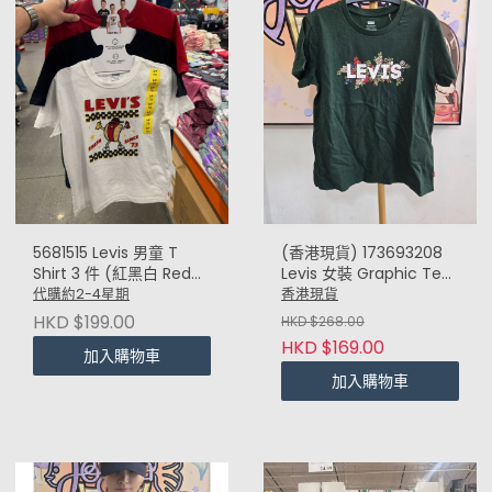
5681515 Levis 男童 T
(香港現貨) 173693208
Shirt 3 件 (紅黑白 Red
Levis 女裝 Graphic Tee
Black White)
(墨綠 Dark Green) S35"
代購約2-4星期
香港現貨
HKD $199.00
HKD $268.00
HKD $169.00
加入購物車
加入購物車