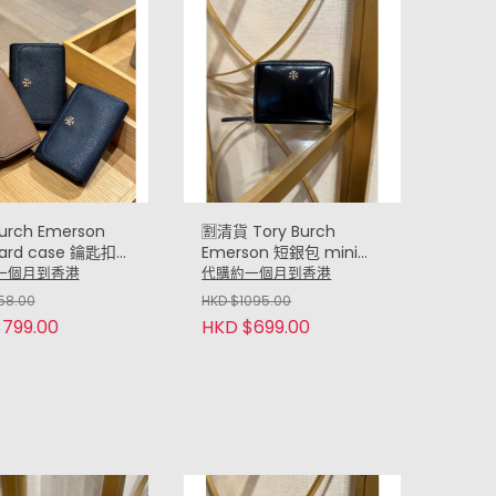
Burch Emerson
🈹清貨 Tory Burch
Card case 鑰匙扣
Emerson 短銀包 mini
wallet (漆皮黑 Patent
一個月到香港
代購約一個月到香港
Black)
58.00
HKD $1095.00
799.00
HKD $699.00