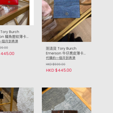
Tory Burch
son 鱷魚壓紋薄卡包
lim card case
一個月到香港
d)
99.00
🈹️清貨 Tory Burch
Emerson 牛仔麂皮薄卡包
$445.00
Suede Slim card case
代購約一個月到香港
HKD $599.00
HKD $445.00