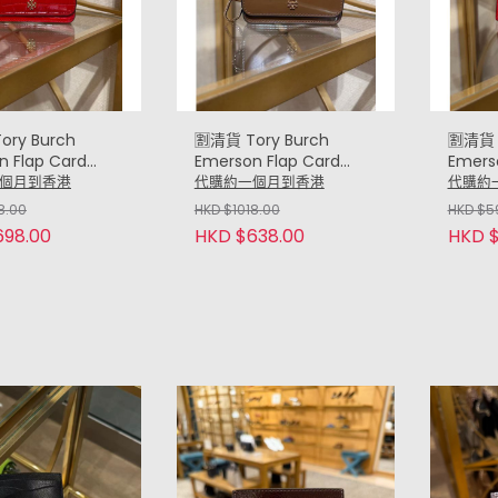
ory Burch
🈹清貨 Tory Burch
🈹️清貨 
n Flap Card
Emerson Flap Card
Emer
鑰匙扣 ID 卡包 (鱷
case 鑰匙扣 ID 卡包 (漆
Croc S
個月到香港
代購約一個月到香港
代購約
c Red)
皮啡 Patent Brown)
(紅 Re
8.00
HKD $1018.00
HKD $5
698.00
HKD $638.00
HKD 