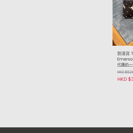
🈹️清貨 T
Emerso
case 
代購約一
Bow)
HKD $52
HKD $