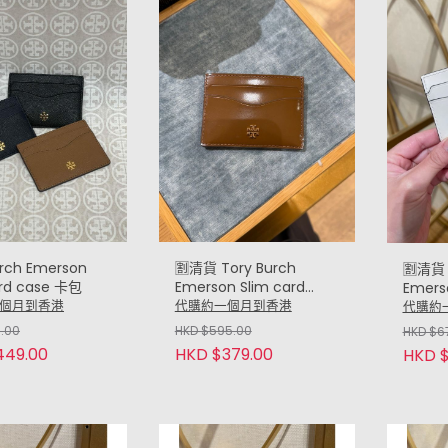
urch Emerson
🈹清貨 Tory Burch
🈹清貨 
ard case 卡包
Emerson Slim card
Emers
case 卡包 (漆皮)
holde
個月到香港
代購約一個月到香港
代購約
9.00
HKD $595.00
HKD $6
449.00
HKD $379.00
HKD $