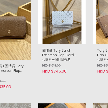
🈹清貨 Tory Burch
Tory 
Emerson Flap Card
Flap 
case 鑰匙扣 ID 卡包 (白
ID 卡包
代購約一個月到香港
代購約
色通花 Optic White)
HKD $1018.00
HKD $9
) 🈹️清貨 Tory
Emerson Flap
HKD $745.00
HKD $
ase 鑰匙扣 ID 卡
rown)
9.00
535.00