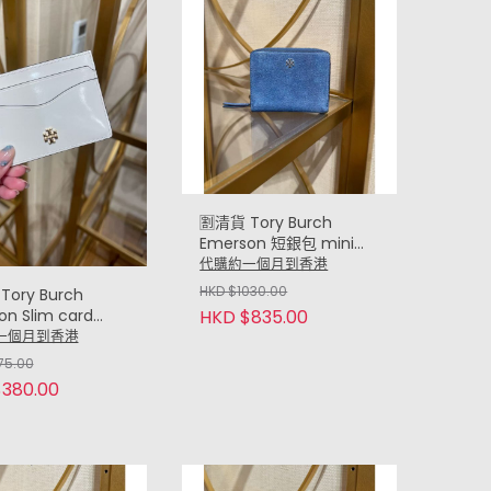
🈹清貨 Tory Burch
Emerson 短銀包 mini
wallet (牛仔藍 Suede
代購約一個月到香港
Denim)
HKD $1030.00
Tory Burch
on Slim card
HKD $835.00
r (漆皮白 White)
一個月到香港
75.00
380.00