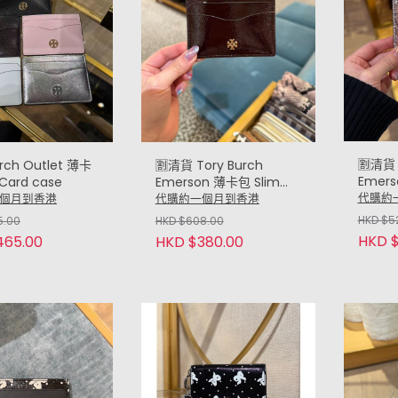
🈹️清貨 
urch Outlet 薄卡
🈹️清貨 Tory Burch
Emers
 Card case
Emerson 薄卡包 Slim
case
card case (深啡 Dark
代購約
個月到香港
代購約一個月到香港
Sparkl
Brown)
HKD $5
5.00
HKD $608.00
HKD $
465.00
HKD $380.00