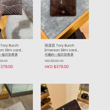
Tory Burch
🈹清貨 Tory Burch
on Slim card
Emerson Slim card
 薄卡包 (亮面粉紅
case 薄卡包 (琥珀)
一個月到香港
代購約一個月到香港
y Pink)
28.00
HKD $595.00
379.00
HKD $379.00