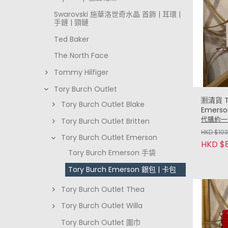
Swarovski 施華洛世奇水晶 首飾 | 耳環 |
手鏈 | 頸鏈
Ted Baker
The North Face
Tommy Hilfiger
Tory Burch Outlet
🈹清貨 T
Tory Burch Outlet Blake
Emerso
wallet 
代購約一
Tory Burch Outlet Britten
Charm
HKD $10
Tory Burch Outlet Emerson
HKD $
Tory Burch Emerson 手袋
Tory Burch Emerson 銀包 | 卡包
Tory Burch Outlet Thea
Tory Burch Outlet Willa
Tory Burch Outlet 圍巾