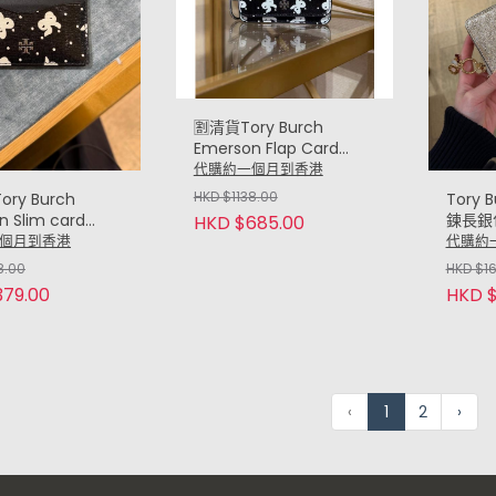
🈹清貨Tory Burch
Emerson Flap Card
case (蝴蝶結 Bow)
代購約一個月到香港
HKD $1138.00
ory Burch
Tory 
n Slim card
鍊長銀
HKD $685.00
薄卡包 (蝴蝶結
套) 金
個月到香港
代購約
8.00
HKD $1
379.00
HKD $
‹
1
2
›