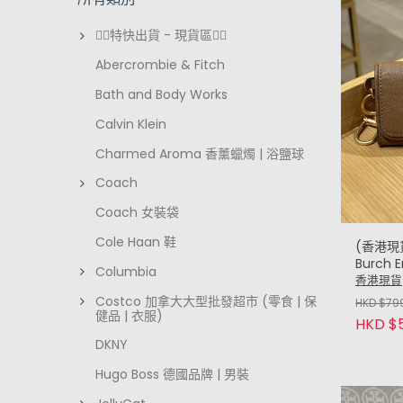
❤️‍🔥特快出貨 - 現貨區❤️‍🔥
Abercrombie & Fitch
Bath and Body Works
Calvin Klein
Charmed Aroma 香薰蠟燭 | 浴鹽球
Coach
Coach 女裝袋
Cole Haan 鞋
(香港現貨
Burch 
Columbia
Card c
香港現貨
包 (啡 B
Costco 加拿大大型批發超市 (零食 | 保
HKD $79
健品 | 衣服)
HKD $
DKNY
Hugo Boss 德國品牌 | 男裝