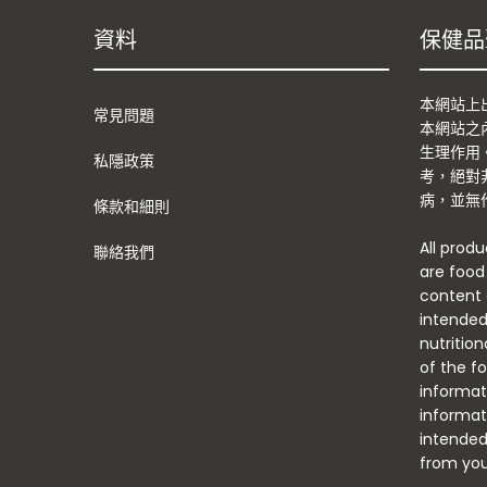
資料
保健品
本網站上
常見問題
本網站之
生理作用
私隱政策
考，絕對
病，並無
條款和細則
All prod
聯絡我們
are food
content o
intended
nutritio
of the f
informati
informat
intended
from you