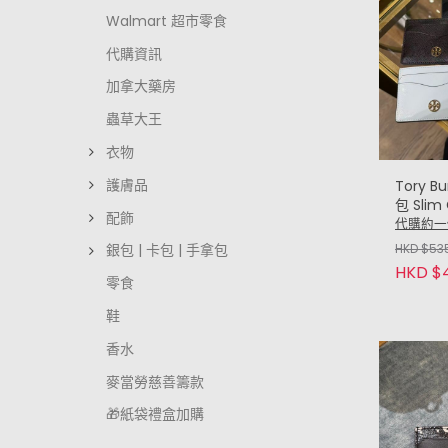
Walmart 超市零食
代購資訊
加拿大藥房
蟲草大王
衣物
護膚品
Tory B
包 Slim
配飾
代購約一
HKD $53
銀包 | 卡包 | 手拿包
HKD $
零食
鞋
香水
麥當勞慈善籌款
🎁紙袋禮盒加購