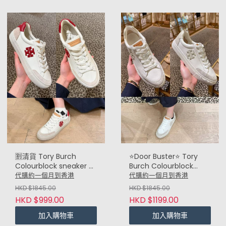
⭐Door Buster⭐ Tory
🈹️清貨 Tory Burch
Burch Colourblock
Colourblock sneaker 拼
sneaker 拼色波鞋 (淺灰
色波鞋 (紅白 Red
代購約一個月到香港
代購約一個月到香港
Light Grey)
White)
HKD $1845.00
HKD $1845.00
HKD $1199.00
HKD $999.00
加入購物車
加入購物車