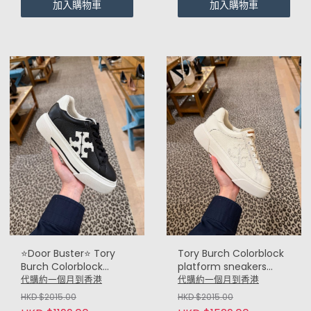
加入購物車
加入購物車
⭐Door Buster⭐ Tory
Tory Burch Colorblock
Burch Colorblock
platform sneakers
platform sneakers
4cm 厚底波鞋 (白
代購約一個月到香港
代購約一個月到香港
4cm 厚底波鞋 (黑
White)
HKD $2015.00
HKD $2015.00
Black)