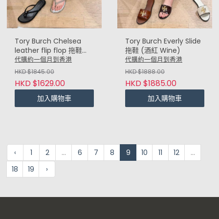
Tory Burch Chelsea
Tory Burch Everly Slide
leather flip flop 拖鞋
拖鞋 (酒紅 Wine)
(銀 Silver)
代購約一個月到香港
代購約一個月到香港
HKD $1845.00
HKD $1888.00
HKD $1629.00
HKD $1885.00
加入購物車
加入購物車
‹
1
2
...
6
7
8
9
10
11
12
...
18
19
›