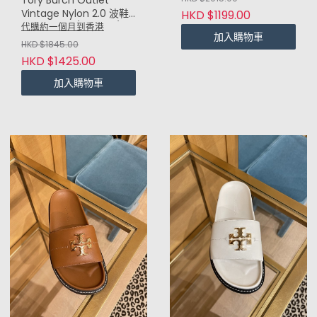
Tory Burch Outlet
Vintage Nylon 2.0 波鞋
HKD $1199.00
(奶茶 Ivory / Malva /
代購約一個月到香港
加入購物車
Lino)
HKD $1845.00
HKD $1425.00
加入購物車