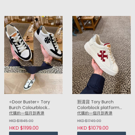
⭐Door Buster⭐ Tory
🈹️清貨 Tory Burch
Burch Colourblock
Colorblock platform
sneaker 拼色波鞋 (黑白
sneakers 4cm 厚底波鞋
代購約一個月到香港
代購約一個月到香港
Black)
(紅白 Red White)
HKD $1845.00
HKD $1749.00
HKD $1199.00
HKD $1079.00