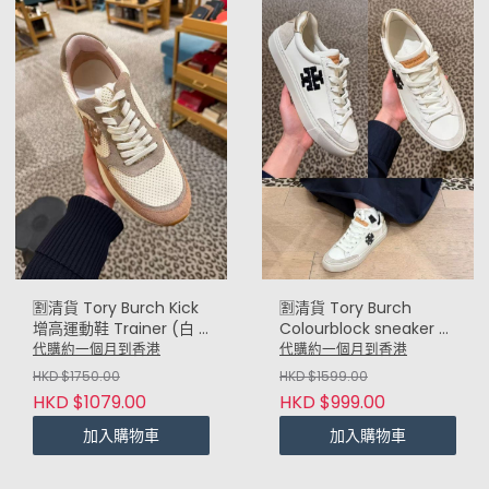
🈹️清貨 Tory Burch Kick
🈹️清貨 Tory Burch
增高運動鞋 Trainer (白 x
Colourblock sneaker 拼
蓮藕粉 Mauve)
色波鞋 (灰黑 Grey
代購約一個月到香港
代購約一個月到香港
Black)
HKD $1750.00
HKD $1599.00
HKD $1079.00
HKD $999.00
加入購物車
加入購物車