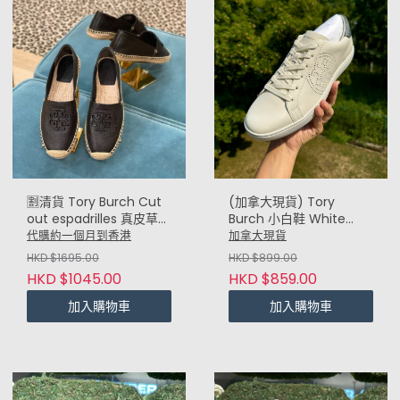
(加拿大現貨) Tory
🈹️清貨 Tory Burch Cut
Burch 小白鞋 White
out espadrilles 真皮草鞋
Sneakers (只有 US10)
(黑 Black)
加拿大現貨
代購約一個月到香港
HKD $899.00
HKD $1695.00
HKD $859.00
HKD $1045.00
加入購物車
加入購物車