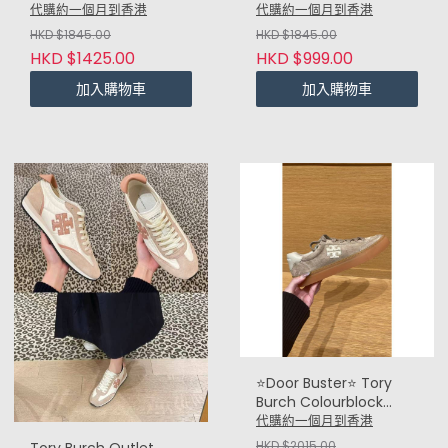
(深藍 Navy)
2.0 波鞋 (白 White)
代購約一個月到香港
代購約一個月到香港
HKD $1845.00
HKD $1845.00
HKD $1425.00
HKD $999.00
加入購物車
加入購物車
⭐Door Buster⭐ Tory
Burch Colourblock
sneaker 拼色波鞋 (深灰
代購約一個月到香港
Dark Grey)
HKD $2015.00