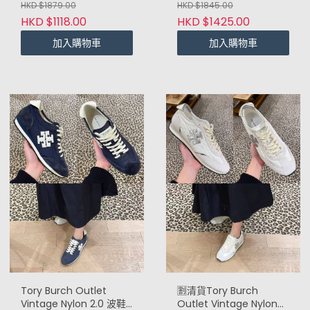
Charcoal)
HKD $1879.00
HKD $1845.00
HKD $1118.00
HKD $1425.00
加入購物車
加入購物車
Tory Burch Outlet
🈹️清貨Tory Burch
Vintage Nylon 2.0 波鞋
Outlet Vintage Nylon