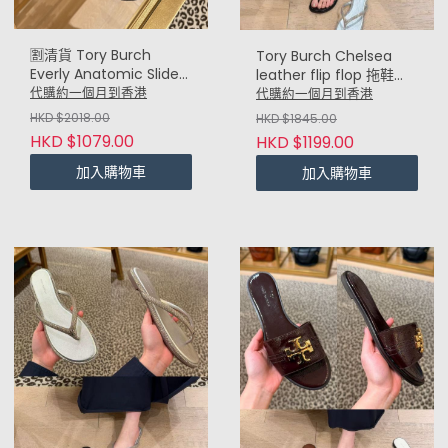
🈹️清貨 Tory Burch
Tory Burch Chelsea
Everly Anatomic Slide
leather flip flop 拖鞋
拖鞋 (黑 Black)
(黑 Black)
代購約一個月到香港
代購約一個月到香港
HKD $2018.00
HKD $1845.00
HKD $1079.00
HKD $1199.00
加入購物車
加入購物車